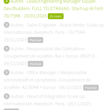
Autres - Lead/Engineering Manager Equipe
keyboard_arrow_right
Dev/Builders- FULL TELETRAVAIL- Start-up IA First-
70/75K€ - 19/01/2026
En cours
Autres - Sales Engineer - Avant Vente- Scale up
keyboard_arrow_right
internationale, deeptech- Paris - 70/75K€ -
19/12/2025
Pourvue
Autres - Responsable des Opérations-
keyboard_arrow_right
Groupement de sociétés- fixe + bonus +BSPCE -
09/12/2025
Pourvue
Autres - Office Manager / Responsable
keyboard_arrow_right
administratif et comptable- Groupement de
sociétés- 42/50K€ + bonus - 09/12/2025
Pourvue
Autres - Head of Integration-Scale up
keyboard_arrow_right
internationale, deeptech- Paris - 28/11/2025