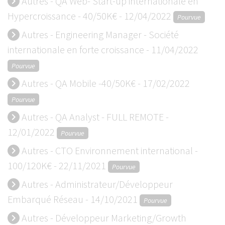
Autres - QA Web- Start-up internationale en
keyboard_arrow_right
Hypercroissance - 40/50K€ - 12/04/2022
Pourvue
Autres - Engineering Manager - Société
keyboard_arrow_right
internationale en forte croissance - 11/04/2022
Pourvue
Autres - QA Mobile -40/50K€ - 17/02/2022
keyboard_arrow_right
Pourvue
Autres - QA Analyst - FULL REMOTE -
keyboard_arrow_right
12/01/2022
Pourvue
Autres - CTO Environnement international -
keyboard_arrow_right
100/120K€ - 22/11/2021
Pourvue
Autres - Administrateur/Développeur
keyboard_arrow_right
Embarqué Réseau - 14/10/2021
Pourvue
Autres - Développeur Marketing/Growth
keyboard_arrow_right