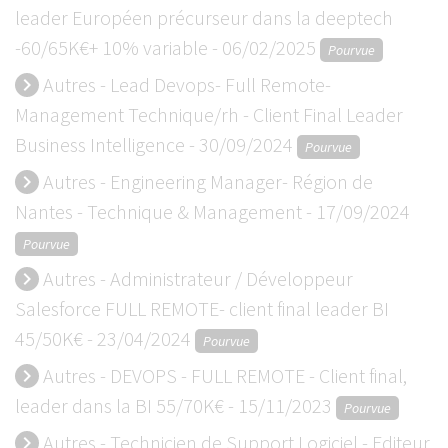
leader Européen précurseur dans la deeptech
-60/65K€+ 10% variable - 06/02/2025
Pourvue
Autres - Lead Devops- Full Remote-
keyboard_arrow_right
Management Technique/rh - Client Final Leader
Business Intelligence - 30/09/2024
Pourvue
Autres - Engineering Manager- Région de
keyboard_arrow_right
Nantes - Technique & Management - 17/09/2024
Pourvue
Autres - Administrateur / Développeur
keyboard_arrow_right
Salesforce FULL REMOTE- client final leader BI
45/50K€ - 23/04/2024
Pourvue
Autres - DEVOPS - FULL REMOTE - Client final,
keyboard_arrow_right
leader dans la BI 55/70K€ - 15/11/2023
Pourvue
Autres - Technicien de Support Logiciel - Editeur
keyboard_arrow_right