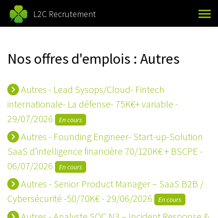
L2C Recrutement
Nos offres d'emplois : Autres
Autres - Lead Sysops/Cloud- Fintech
keyboard_arrow_right
internationale- La défense- 75K€+ variable -
29/07/2026
En cours
Autres - Founding Engineer- Start-up-Solution
keyboard_arrow_right
SaaS d’intelligence financière 70/120K€ + BSCPE -
06/07/2026
En cours
Autres - Senior Product Manager – SaaS B2B /
keyboard_arrow_right
Cybersécurité -50/70K€ - 29/06/2026
En cours
Autres - Analyste SOC N3 – Incident Response &
keyboard_arrow_right