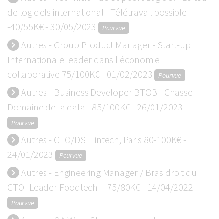
de logiciels international - Télétravail possible
-40/55K€ - 30/05/2023
Pourvue
Autres - Group Product Manager - Start-up
keyboard_arrow_right
Internationale leader dans l'économie
collaborative 75/100K€ - 01/02/2023
Pourvue
Autres - Business Developer BTOB - Chasse -
keyboard_arrow_right
Domaine de la data - 85/100K€ - 26/01/2023
Pourvue
Autres - CTO/DSI Fintech, Paris 80-100K€ -
keyboard_arrow_right
24/01/2023
Pourvue
Autres - Engineering Manager / Bras droit du
keyboard_arrow_right
CTO- Leader Foodtech' - 75/80K€ - 14/04/2022
Pourvue