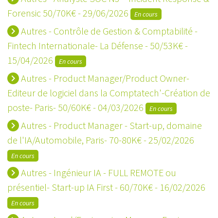
Forensic 50/70K€ - 29/06/2026
En cours
Autres - Contrôle de Gestion & Comptabilité -
keyboard_arrow_right
Fintech Internationale- La Défense - 50/53K€ -
15/04/2026
En cours
Autres - Product Manager/Product Owner-
keyboard_arrow_right
Editeur de logiciel dans la Comptatech'-Création de
poste- Paris- 50/60K€ - 04/03/2026
En cours
Autres - Product Manager - Start-up, domaine
keyboard_arrow_right
de l'IA/Automobile, Paris- 70-80K€ - 25/02/2026
En cours
Autres - Ingénieur IA - FULL REMOTE ou
keyboard_arrow_right
présentiel- Start-up IA First - 60/70K€ - 16/02/2026
En cours