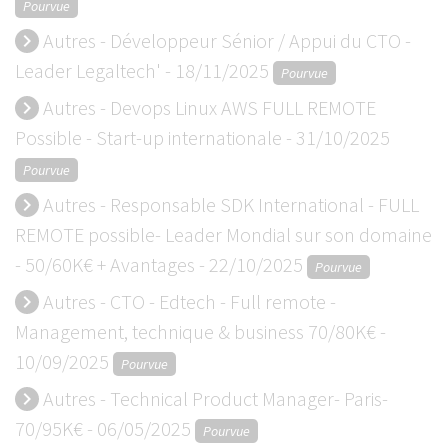
Pourvue
Autres - Développeur Sénior / Appui du CTO -
keyboard_arrow_right
Leader Legaltech' - 18/11/2025
Pourvue
Autres - Devops Linux AWS FULL REMOTE
keyboard_arrow_right
Possible - Start-up internationale - 31/10/2025
Pourvue
Autres - Responsable SDK International - FULL
keyboard_arrow_right
REMOTE possible- Leader Mondial sur son domaine
- 50/60K€ + Avantages - 22/10/2025
Pourvue
Autres - CTO - Edtech - Full remote -
keyboard_arrow_right
Management, technique & business 70/80K€ -
10/09/2025
Pourvue
Autres - Technical Product Manager- Paris-
keyboard_arrow_right
70/95K€ - 06/05/2025
Pourvue