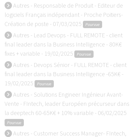
Autres - Responsable de Produit - Editeur de
keyboard_arrow_right
logiciels Français indépendant - Proche Poitiers-
Création de poste - 07/03/2025
Pourvue
Autres - Lead Devops - FULL REMOTE - client
keyboard_arrow_right
final leader dans la Business Intelligence - 80K€
fixes + variable - 19/02/2025
Pourvue
Autres - Devops Sénior - FULL REMOTE - client
keyboard_arrow_right
final leader dans la Business Intelligence -65K€ -
19/02/2025
Pourvue
Autres - Solutions Engineer Ingénieur Avant-
keyboard_arrow_right
Vente - FIntech, leader Européen précurseur dans
la deeptech 60-65K€ + 10% variable - 06/02/2025
Pourvue
Autres - Customer Success Manager- FIntech,
keyboard_arrow_right