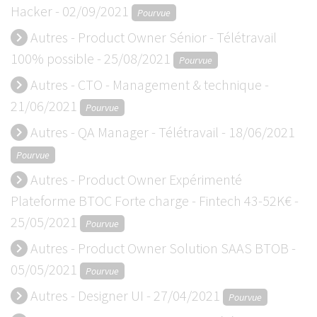
Hacker - 02/09/2021
Pourvue
Autres - Product Owner Sénior - Télétravail
keyboard_arrow_right
100% possible - 25/08/2021
Pourvue
Autres - CTO - Management & technique -
keyboard_arrow_right
21/06/2021
Pourvue
Autres - QA Manager - Télétravail - 18/06/2021
keyboard_arrow_right
Pourvue
Autres - Product Owner Expérimenté
keyboard_arrow_right
Plateforme BTOC Forte charge - Fintech 43-52K€ -
25/05/2021
Pourvue
Autres - Product Owner Solution SAAS BTOB -
keyboard_arrow_right
05/05/2021
Pourvue
Autres - Designer UI - 27/04/2021
keyboard_arrow_right
Pourvue