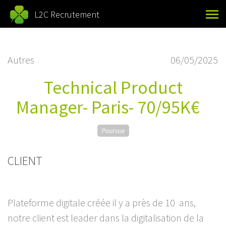
L2C Recrutement
Autres
06/05/2025
Technical Product
Manager- Paris- 70/95K€
Pourvue
CLIENT
Plateforme digitale créée il y a près de 10 ans,
notre client est leader dans la digitalisation de la