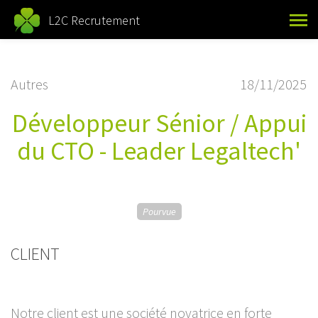
L2C Recrutement
Autres
18/11/2025
Développeur Sénior / Appui
du CTO - Leader Legaltech'
Pourvue
CLIENT
Notre client est une société novatrice en forte