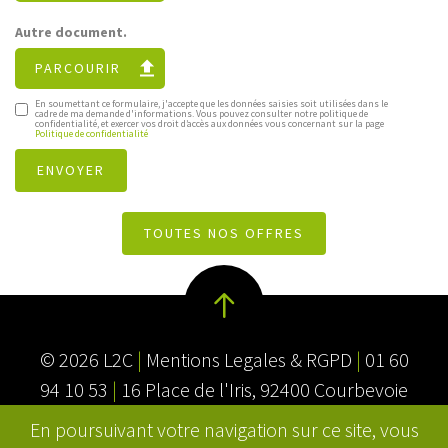
Autre document.
PARCOURIR
En soumettant ce formulaire, j'accepte que les données saisies soit utilisées dans le
cadre de ma demande d'informations. Vous pouvez consulter notre politique de
confidentialité, et exercer vos droit d’accès aux données vous concernant sur la page
Politique de confidentialité
TOUTES NOS OFFRES
© 2026 L2C
|
Mentions Legales & RGPD
|
01 60
94 10 53
|
16 Place de l'Iris, 92400 Courbevoie
En poursuivant votre navigation sur ce site, vous