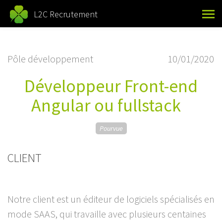
L2C Recrutement
Pôle développement
10/01/2020
Développeur Front-end
Angular ou fullstack
Pourvue
CLIENT
Notre client est un éditeur de logiciels spécialisés en
mode SAAS, qui travaille avec plusieurs centaines