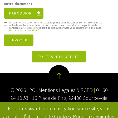
Autre document.
PARCOURIR
En soumettant ce formulaire, j'accepte que les données saisies soit utilisées dans le
cadre de ma demande d'informations. Vous pouvez consulter notre politique de
confidentialité, et exercer vos droit d’accès aux données vous concernant sur la page
Politique de confidentialité
TOUTES NOS OFFRES
© 2026 L2C
|
Mentions Legales & RGPD
|
01 60
94 10 53
|
16 Place de l'Iris, 92400 Courbevoie
En poursuivant votre navigation sur ce site, vous
acceptez l’utilisation de Cookies. Pour en savoir plus,