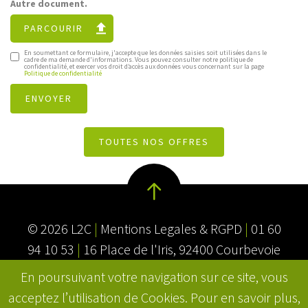
Autre document.
PARCOURIR
En soumettant ce formulaire, j'accepte que les données saisies soit utilisées dans le
cadre de ma demande d'informations. Vous pouvez consulter notre politique de
confidentialité, et exercer vos droit d’accès aux données vous concernant sur la page
Politique de confidentialité
TOUTES NOS OFFRES
© 2026 L2C
|
Mentions Legales & RGPD
|
01 60
94 10 53
|
16 Place de l'Iris, 92400 Courbevoie
En poursuivant votre navigation sur ce site, vous
acceptez l’utilisation de Cookies. Pour en savoir plus,